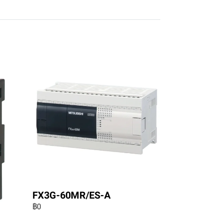
FX3G-60MR/ES-A
฿0