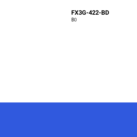
FX3G-422-BD
฿0