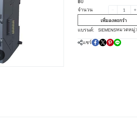
฿0
จำนวน
เพิ่มลงตะกร้า
หมวดหมู่:
แบรนด์:
SIEMENS
แชร์
m