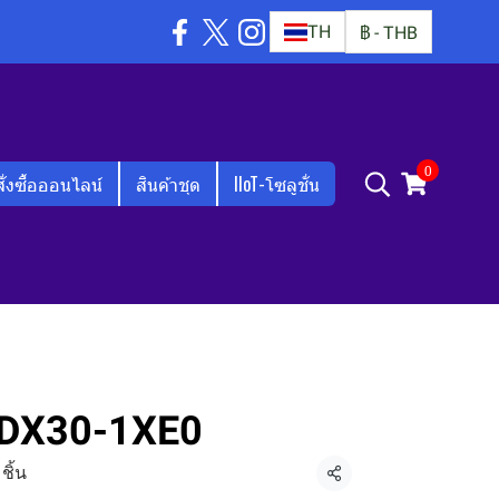
TH
฿
-
THB
0
สั่งซื้อออนไลน์
สินค้าชุด
IIoT-โซลูชั่น
DX30-1XE0
ชิ้น
แชร์