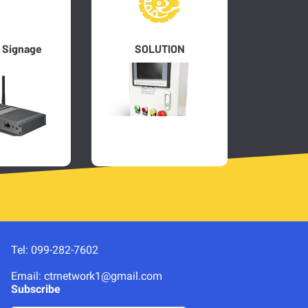
l Signage
SOLUTION
Tel: 099-282-7602
Email: ctrnetwork1@gmail.com
Subscribe