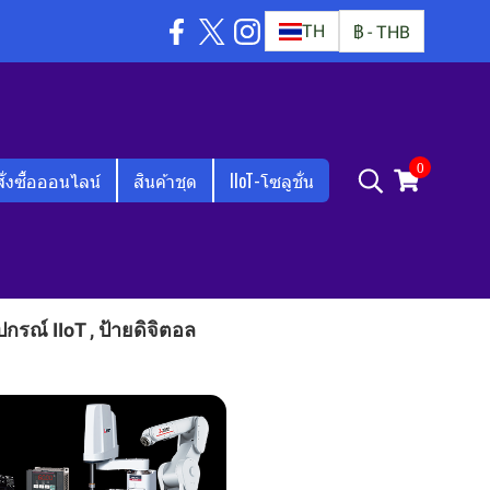
TH
฿
-
THB
0
สั่งซื้อออนไลน์
สินค้าชุด
IIoT-โซลูชั่น
ณ์ IIoT , ป้ายดิจิตอล