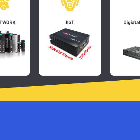
ETWORK
IIoT
Digiata