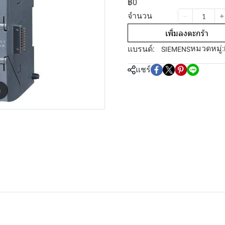
฿0
จำนวน
เพิ่มลงตะกร้า
หมวดหมู่:
แบรนด์:
SIEMENS
แชร์
m