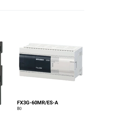
FX3G-60MR/ES-A
฿0