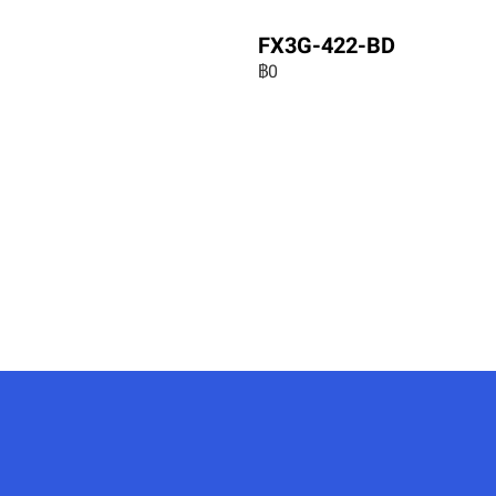
FX3G-422-BD
฿0