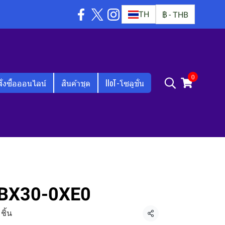
TH
฿
-
THB
0
สั่งซื้อออนไลน์
สินค้าชุด
IIoT-โซลูชั่น
BX30-0XE0
ชิ้น
แชร์