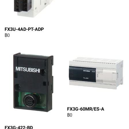
FX3U-4AD-PT-ADP
฿0
FX3G-60MR/ES-A
฿0
FX3G-422-BD