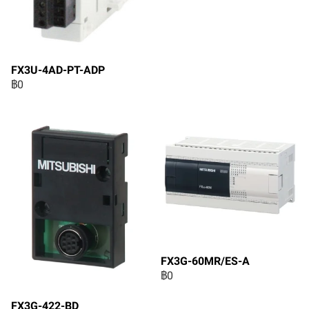
FX3U-4AD-PT-ADP
฿0
FX3G-60MR/ES-A
฿0
FX3G-422-BD