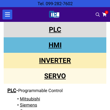
Tel. 099-282-7602
0
PLC
HMI
INVERTER
SERVO
PLC
-
Programmable Control
Mitsubishi
Siemens